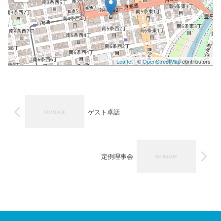
Leaflet
| ©
OpenStreetMap
contributors
ゲスト卓話
定例理事会