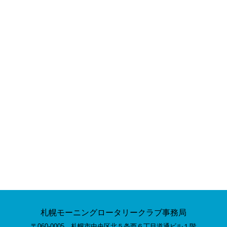
札幌モーニングロータリークラブ事務局
〒060-0005 札幌市中央区北５条西６丁目道通ビル１階