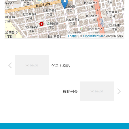
Leaflet
| ©
OpenStreetMap
contributors
ゲスト卓話
移動例会