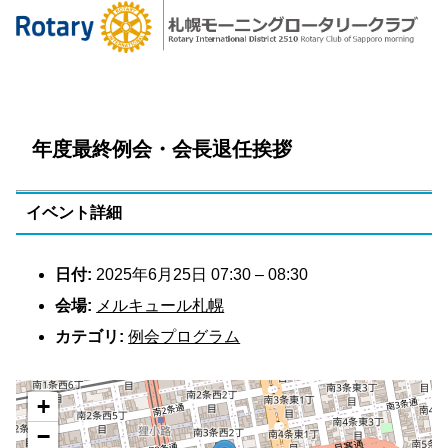
年度最終例会・会長退任挨拶
イベント詳細
日付:
2025年6月25日 07:30
–
08:30
会場:
メルキュール札幌
カテゴリ:
例会プログラム
+
−