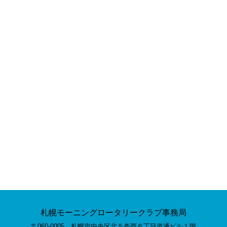
札幌モーニングロータリークラブ事務局
〒060-0005 札幌市中央区北５条西６丁目道通ビル１階